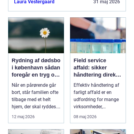
Laura Vestergaard
31 maj 2026
og omkring Viborg vælger der...
Rydning af dødsbo
Field service
i københavn sådan
affald: sikker
foregår en tryg og
håndtering direkte
effektiv proces
hos virksomheden
Når en pårørende går
Effektiv håndtering af
bort, står familien ofte
farligt affald er en
tilbage med et helt
udfordring for mange
hjem, der skal ryddes.
virksomheder,
Møbler, per...
laboratorier og...
12 maj 2026
08 maj 2026