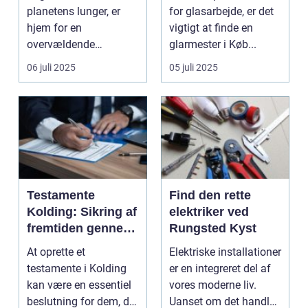
udfordringer
ekspertise
planetens lunger, er
for glasarbejde, er det
hjem for en
vigtigt at finde en
overvældende
glarmester i Køb...
mangfoldighed af liv.
06 juli 2025
05 juli 2025
Med de...
Testamente
Find den rette
Kolding: Sikring af
elektriker ved
fremtiden gennem
Rungsted Kyst
juridisk
At oprette et
Elektriske installationer
dokumentation
testamente i Kolding
er en integreret del af
kan være en essentiel
vores moderne liv.
beslutning for dem, der
Uanset om det handler