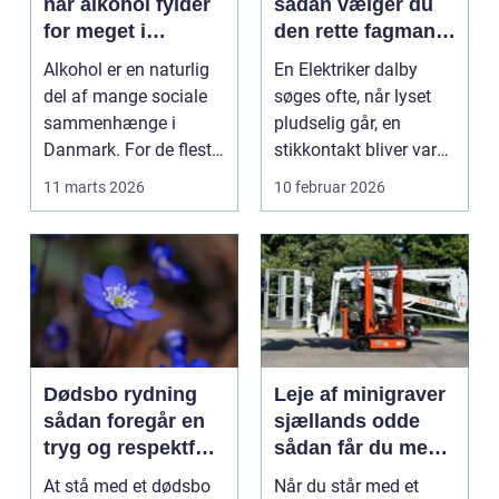
når alkohol fylder
sådan vælger du
for meget i
den rette fagmand
hverdagen
til el-arbejdet
Alkohol er en naturlig
En Elektriker dalby
del af mange sociale
søges ofte, når lyset
sammenhænge i
pludselig går, en
Danmark. For de fleste
stikkontakt bliver varm,
er det forbundet me...
eller når der s...
11 marts 2026
10 februar 2026
Dødsbo rydning
Leje af minigraver
sådan foregår en
sjællands odde
tryg og respektfuld
sådan får du mest
proces
ud af din udlejning
At stå med et dødsbo
Når du står med et