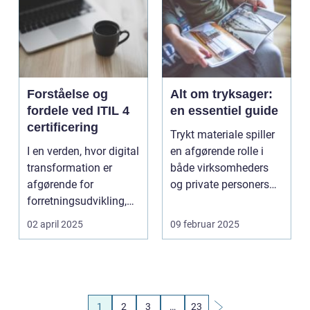
Forståelse og
Alt om tryksager:
fordele ved ITIL 4
en essentiel guide
certificering
Trykt materiale spiller
I en verden, hvor digital
en afgørende rolle i
transformation er
både virksomheders
afgørende for
og private personers
forretningsudvikling,
ko...
spiller ITIL ...
02 april 2025
09 februar 2025
1
2
3
…
23