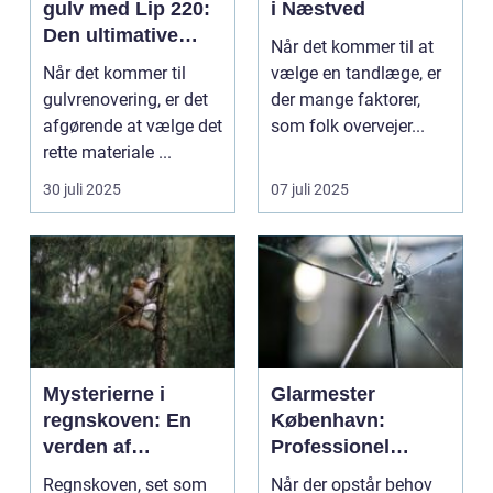
gulv med Lip 220:
i Næstved
Den ultimative
Når det kommer til at
guide til
Når det kommer til
vælge en tandlæge, er
selvnivellerende
gulvrenovering, er det
der mange faktorer,
gulvspartelmasse
afgørende at vælge det
som folk overvejer...
rette materiale ...
30 juli 2025
07 juli 2025
Mysterierne i
Glarmester
regnskoven: En
København:
verden af
Professionel
biodiversitet og
service og
Regnskoven, set som
Når der opstår behov