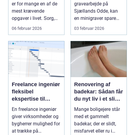
er for mange en af de
gravearbejde på
mest krævende
Sjællands Odde, kan
opgaver i livet. Sorg,
en minigraver spare
praktiske gøremål og...
både tid og kræfter.
06 februar 2026
03 februar 2026
Mang...
Freelance ingeniør
Renovering af
fleksibel
badekar: Sådan får
ekspertise til
du nyt liv i et slidt
komplekse
kar
En freelance ingeniør
Mange boligejere står
projekter
giver virksomheder og
med et gammelt
bygherrer mulighed for
badekar, der er slidt,
at trække på
misfarvet eller ru i