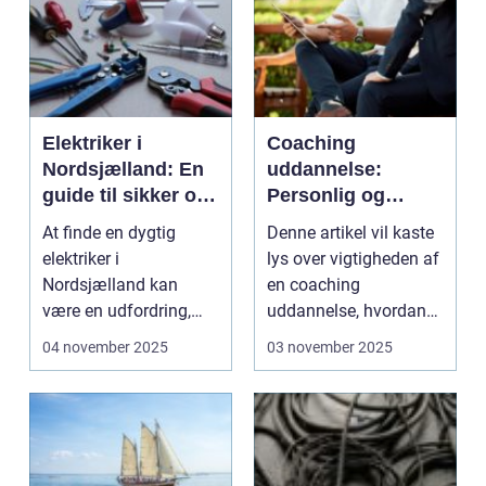
Elektriker i
Coaching
Nordsjælland: En
uddannelse:
guide til sikker og
Personlig og
professionel el-
professionel
At finde en dygtig
Denne artikel vil kaste
service
udvikling
elektriker i
lys over vigtigheden af
Nordsjælland kan
en coaching
være en udfordring,
uddannelse, hvordan
især nå...
den kan forme dit li...
04 november 2025
03 november 2025