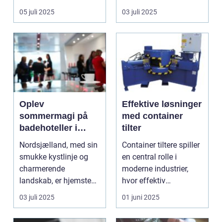
ønsker...
om belysn...
05 juli 2025
03 juli 2025
Oplev
Effektive løsninger
sommermagi på
med container
badehoteller i
tilter
Nordsjælland
Nordsjælland, med sin
Container tiltere spiller
smukke kystlinje og
en central rolle i
charmerende
moderne industrier,
landskab, er hjemsted
hvor effektiv
for nogle af Danma...
affaldssortering og g...
03 juli 2025
01 juni 2025