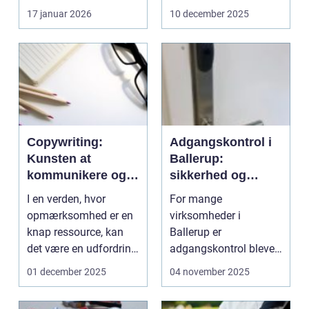
specialiseret viden,...
overfladen. K...
17 januar 2026
10 december 2025
Copywriting:
Adgangskontrol i
Kunsten at
Ballerup:
kommunikere og
sikkerhed og
konvertere
fleksibilitet
I en verden, hvor
For mange
opmærksomhed er en
virksomheder i
knap ressource, kan
Ballerup er
det være en udfordring
adgangskontrol blevet
at f&ari...
en central del af den
01 december 2025
04 november 2025
daglige sikkerhed. ...