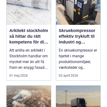
Arkitekt stockholm
Skruekompressor
så hittar du rätt
effektiv trykluft til
kompetens för ditt
industri og
projekt
værksted
Att anlita en arkitekt i
En skruekompressor er
Stockholm handlar om
hjertet i mange
mycket mer än att få
produktionsmiljøer,
fram en snygg fasad.
værksteder og
En bra arkit...
autobranchen. Når der
01 maj 2026
02 april 2026
er bru...