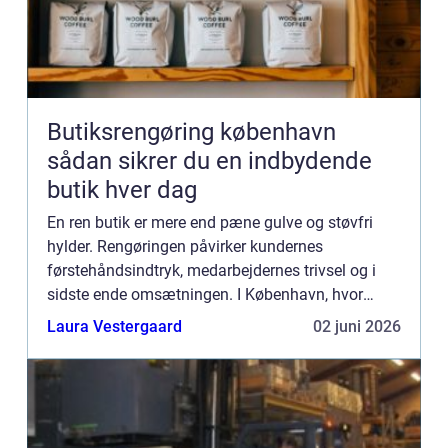
Butiksrengøring københavn
sådan sikrer du en indbydende
butik hver dag
En ren butik er mere end pæne gulve og støvfri
hylder. Rengøringen påvirker kundernes
førstehåndsindtryk, medarbejdernes trivsel og i
sidste ende omsætningen. I København, hvor
konkurrencen mellem butikker er skarp, kan
Laura Vestergaard
02 juni 2026
professionel butiksrengøring K...