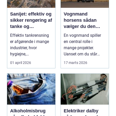
Sanijet: effektiv og
Vognmand
sikker rengøring af
horsens sådan
tanke og
vælger du den
procesanlæg
rette
Effektiv tankrensning
En vognmand spiller
transportpartner
er afgørende i mange
en central rolle i
industrier, hvor
mange projekter.
hygiejne,
Uanset om du står
driftssikkerhed og
midt i et byggeprojekt,
01 april 2026
17 marts 2026
oppe...
sk...
Alkoholmisbrug
Elektriker dalby