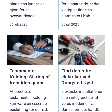
udfordringer
ekspertise
planetens lunger, er
for glasarbejde, er det
hjem for en
vigtigt at finde en
overvældende
glarmester i Køb...
mangfoldighed af liv.
06 juli 2025
05 juli 2025
Med de...
Testamente
Find den rette
Kolding: Sikring af
elektriker ved
fremtiden gennem
Rungsted Kyst
juridisk
At oprette et
Elektriske installationer
dokumentation
testamente i Kolding
er en integreret del af
kan være en essentiel
vores moderne liv.
beslutning for dem, der
Uanset om det handler