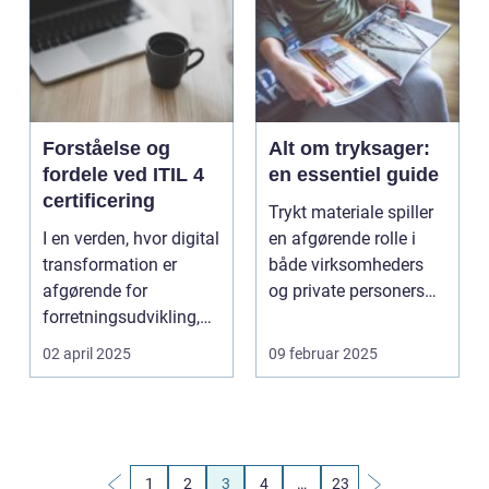
Forståelse og
Alt om tryksager:
fordele ved ITIL 4
en essentiel guide
certificering
Trykt materiale spiller
I en verden, hvor digital
en afgørende rolle i
transformation er
både virksomheders
afgørende for
og private personers
forretningsudvikling,
ko...
spiller ITIL ...
02 april 2025
09 februar 2025
1
2
3
4
…
23