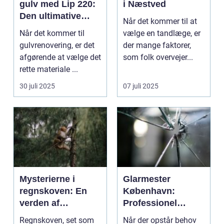
gulv med Lip 220:
i Næstved
Den ultimative
Når det kommer til at
guide til
Når det kommer til
vælge en tandlæge, er
selvnivellerende
gulvrenovering, er det
der mange faktorer,
gulvspartelmasse
afgørende at vælge det
som folk overvejer...
rette materiale ...
30 juli 2025
07 juli 2025
Mysterierne i
Glarmester
regnskoven: En
København:
verden af
Professionel
biodiversitet og
service og
Regnskoven, set som
Når der opstår behov