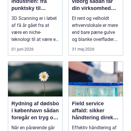
industrien: fra
viborg sådan får
punktsky til
din virksomhed
præcist
mere tid og bedre
3D Scanning er i løbet
Et rent og velholdt
projektgrundlag
arbejdsmiljø
af få år gået fra at
erhvervslokale er mere
være en niche-
end bare pæne gulve
teknologi til at være et
og blanke overflader.
helt almindeligt ...
Rengøringen påv...
01 juni 2026
31 maj 2026
Rydning af dødsbo
Field service
i københavn sådan
affald: sikker
foregår en tryg og
håndtering direkte
effektiv proces
hos virksomheden
Når en pårørende går
Effektiv håndtering af