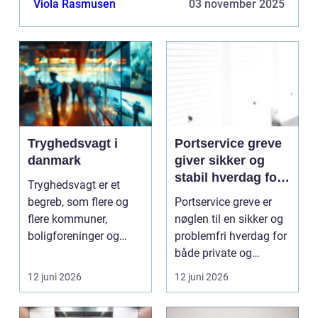
Viola Rasmusen
03 november 2025
Tryghedsvagt i
Portservice greve
danmark
giver sikker og
stabil hverdag for
Tryghedsvagt er et
porte
begreb, som flere og
Portservice greve er
flere kommuner,
nøglen til en sikker og
boligforeninger og
problemfri hverdag for
private aktører arbejder
både private og
...
virksomheder, de...
12 juni 2026
12 juni 2026