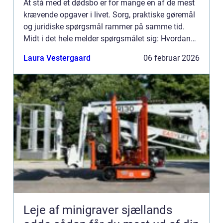
At stå med et dødsbo er for mange en af de mest
krævende opgaver i livet. Sorg, praktiske gøremål
og juridiske spørgsmål rammer på samme tid.
Midt i det hele melder spørgsmålet sig: Hvordan
får man skabt overblik og ryddet boet på en
Laura Vestergaard
06 februar 2026
ordentlig måde? ...
Leje af minigraver sjællands