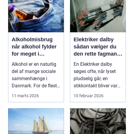
Alkoholmisbrug
Elektriker dalby
når alkohol fylder
sådan vælger du
for meget i
den rette fagmand
hverdagen
til el-arbejdet
Alkohol er en naturlig
En Elektriker dalby
del af mange sociale
søges ofte, når lyset
sammenhænge i
pludselig går, en
Danmark. For de fleste
stikkontakt bliver varm,
er det forbundet me...
eller når der s...
11 marts 2026
10 februar 2026