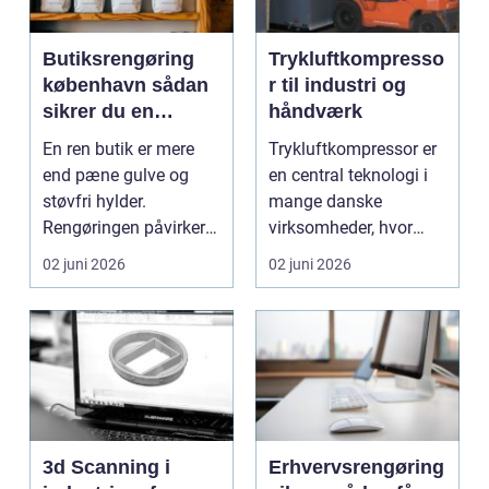
Butiksrengøring
Trykluftkompresso
københavn sådan
r til industri og
sikrer du en
håndværk
indbydende butik
En ren butik er mere
Trykluftkompressor er
hver dag
end pæne gulve og
en central teknologi i
støvfri hylder.
mange danske
Rengøringen påvirker
virksomheder, hvor
kundernes
stabil forsyning af try...
02 juni 2026
02 juni 2026
førstehåndsind...
3d Scanning i
Erhvervsrengøring