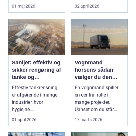
En bra arkit...
autobranchen. Når der
01 maj 2026
02 april 2026
er bru...
Sanijet: effektiv og
Vognmand
sikker rengøring af
horsens sådan
tanke og
vælger du den
procesanlæg
rette
Effektiv tankrensning
En vognmand spiller
transportpartner
er afgørende i mange
en central rolle i
industrier, hvor
mange projekter.
hygiejne,
Uanset om du står
driftssikkerhed og
midt i et byggeprojekt,
01 april 2026
17 marts 2026
oppe...
sk...