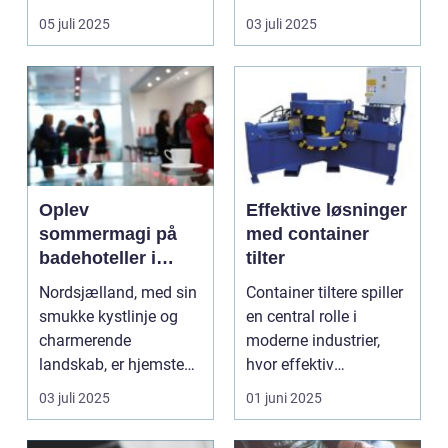
ønsker...
om belysn...
05 juli 2025
03 juli 2025
Oplev
Effektive løsninger
sommermagi på
med container
badehoteller i
tilter
Nordsjælland
Nordsjælland, med sin
Container tiltere spiller
smukke kystlinje og
en central rolle i
charmerende
moderne industrier,
landskab, er hjemsted
hvor effektiv
for nogle af Danma...
affaldssortering og g...
03 juli 2025
01 juni 2025