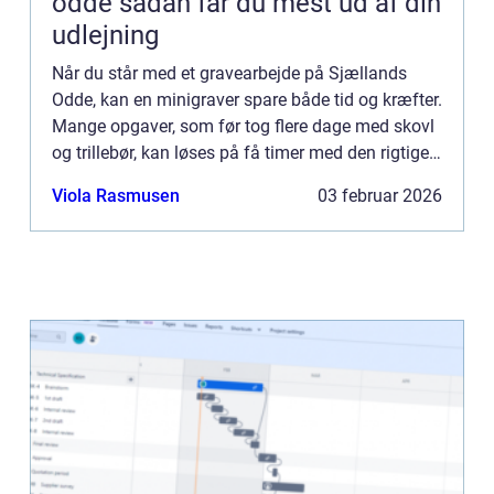
odde sådan får du mest ud af din
udlejning
Når du står med et gravearbejde på Sjællands
Odde, kan en minigraver spare både tid og kræfter.
Mange opgaver, som før tog flere dage med skovl
og trillebør, kan løses på få timer med den rigtige
maskine. Derfor vælger flere og flere private
Viola Rasmusen
03 februar 2026
husejere...