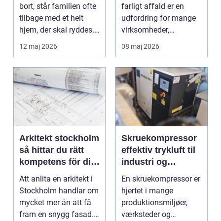
bort, står familien ofte
farligt affald er en
tilbage med et helt
udfordring for mange
hjem, der skal ryddes.
virksomheder,
Møbler, per...
laboratorier og...
12 maj 2026
08 maj 2026
Arkitekt stockholm
Skruekompressor
så hittar du rätt
effektiv trykluft til
kompetens för ditt
industri og
projekt
værksted
Att anlita en arkitekt i
En skruekompressor er
Stockholm handlar om
hjertet i mange
mycket mer än att få
produktionsmiljøer,
fram en snygg fasad.
værksteder og