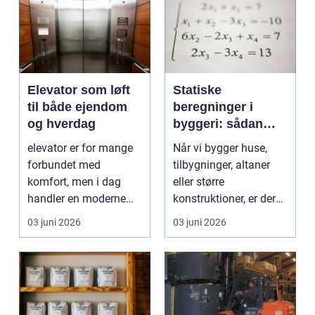
Elevator som løft
Statiske
til både ejendom
beregninger i
og hverdag
byggeri: sådan
skaber de
elevator er for mange
Når vi bygger huse,
sikkerhed og
forbundet med
tilbygninger, altaner
tryghed
komfort, men i dag
eller større
handler en moderne
konstruktioner, er der
elevator lige så meg...
én ting, der altid ska...
03 juni 2026
03 juni 2026